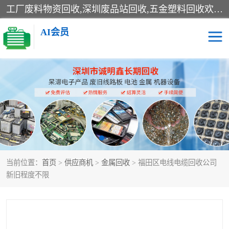
工厂废料物资回收,深圳废品站回收,五金塑料回收欢迎有金属、塑料、电子、电线、废旧设备、废铜、锡渣、线路板、镀银废料、废IC、电子零件、电子脚，等其他废旧物资的单位及个人联系洽谈。对提供息者我们可以提供优厚的业务提成（佣金）。
AI会员
线路板回收
电子回收
电子产品回收
电池回收
金属回收
机器设备回收
当前位置：
首页
>
供应商机
>
金属回收
> 福田区电线电缆回收公司
新旧程度不限