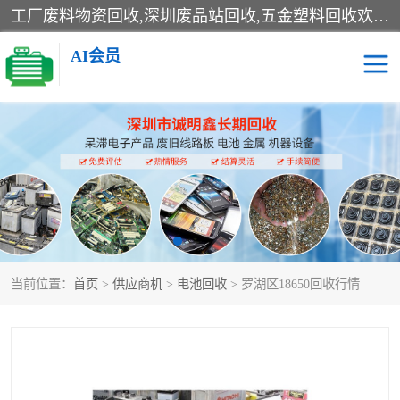
工厂废料物资回收,深圳废品站回收,五金塑料回收欢迎有金属、塑料、电子、电线、废旧设备、废铜、锡渣、线路板、镀银废料、废IC、电子零件、电子脚，等其他废旧物资的单位及个人联系洽谈。对提供息者我们可以提供优厚的业务提成（佣金）。
AI会员
线路板回收
电子回收
电子产品回收
电池回收
金属回收
机器设备回收
当前位置：
首页
>
供应商机
>
电池回收
> 罗湖区18650回收行情