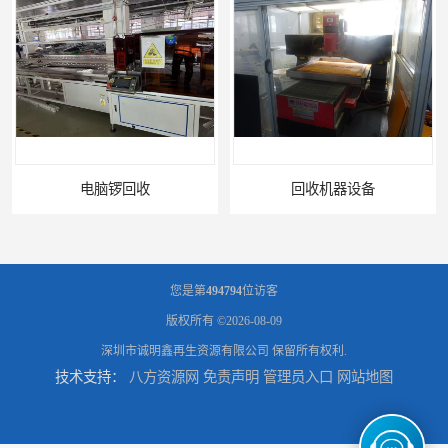
电脑锣回收
回收机器设备
您是第
494794
位访客
版权所有 ©2026-08-09
深圳市诚明鑫再生资源有限公司
保留所有权利.
技术支持：
八方资源网
免责声明
管理员入口
网站地图
配件设备回收
二手设备回收