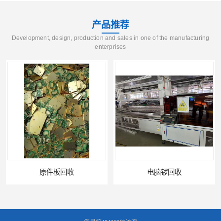
产品推荐
Development, design, production and sales in one of the manufacturing
enterprises
电脑锣回收
回收机器设备