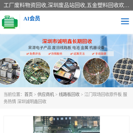
工厂废料物资回收,深圳废品站回收,五金塑料回收欢迎有金属、塑料、电子、电线、废旧设备、废铜、锡渣、线路板、镀银废料、废IC、电子零件、电子脚，等其他废旧物资的单位及个人联系洽谈。对提供息者我们可以提供优厚的业务提成（佣金）。
AI会员
线路板回收
电子回收
电子产品回收
电池回收
金属回收
机器设备回收
当前位置：
首页
>
供应商机
>
线路板回收
> 江门现场回收原件板 服
务热情 深圳诚明鑫回收