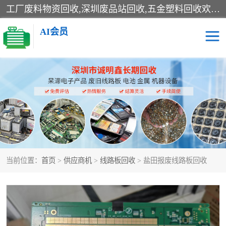
工厂废料物资回收,深圳废品站回收,五金塑料回收欢迎有金属、塑料、电子、电线、废旧设备、废铜、锡渣、线路板、镀银废料、废IC、电子零件、电子脚，等其他废旧物资的单位及个人联系洽谈。对提供息者我们可以提供优厚的业务提成（佣金）。
AI会员
线路板回收
电子回收
电子产品回收
电池回收
金属回收
机器设备回收
当前位置：
首页
>
供应商机
>
线路板回收
> 盐田报废线路板回收