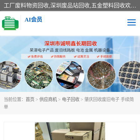
工厂废料物资回收,深圳废品站回收,五金塑料回收欢迎有金属、塑料、电子、电线、废旧设备、废铜、锡渣、线路板、镀银废料、废IC、电子零件、电子脚，等其他废旧物资的单位及个人联系洽谈。对提供息者我们可以提供优厚的业务提成（佣金）。
AI会员
线路板回收
电子回收
电子产品回收
电池回收
金属回收
机器设备回收
当前位置：
首页
>
供应商机
>
电子回收
> 肇庆回收废旧电子 手续简
单