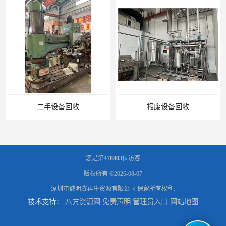
收
报废设备回收
您是第
478803
位访客
版权所有 ©2026-08-07
深圳市诚明鑫再生资源有限公司
保留所有权利.
技术支持：
八方资源网
免责声明
管理员入口
网站地图