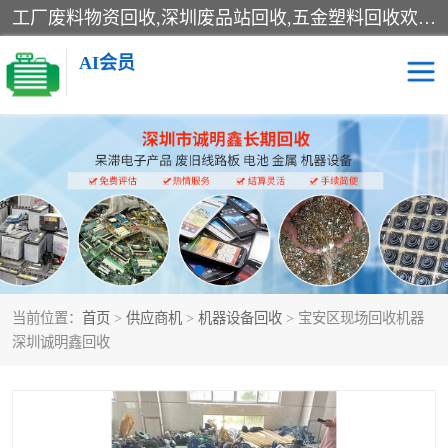
工厂废料物资回收,深圳废品站回收,五金塑料回收欢迎有金属、塑料、电子、电线、废旧设备、废铜、锡渣、线路板、镀银废料、废IC、电子零件、电子脚，等其他废旧物资的单位及个人联系洽谈。对提供息者我们可以提供优厚的业务提成（佣金）。
AI会员
线路板回收
电子回收
电子产品回收
电池回收
金属回收
机器设备回收
当前位置：
首页
>
供应商机
>
机器设备回收
> 宝安区现场回收机器
深圳诚明鑫回收