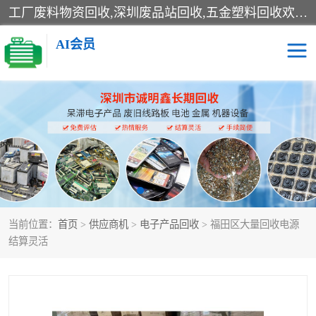
工厂废料物资回收,深圳废品站回收,五金塑料回收欢迎有金属、塑料、电子、电线、废旧设备、废铜、锡渣、线路板、镀银废料、废IC、电子零件、电子脚，等其他废旧物资的单位及个人联系洽谈。对提供息者我们可以提供优厚的业务提成（佣金）。
AI会员
线路板回收
电子回收
电子产品回收
电池回收
金属回收
机器设备回收
当前位置：
首页
>
供应商机
>
电子产品回收
> 福田区大量回收电源
结算灵活