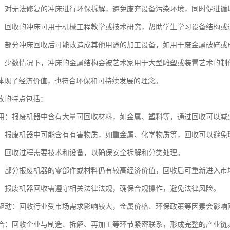
处理：对无法修复的冲床进行环保拆解，避免废弃设备污染环境，同时促进循
研究：回收的冲床可用于机械工程教学或技术研究，帮助学生学习设备结构或
加工：部分冲床回收后可能改造成其他用途的加工设备，如用于废金属破碎或
创作：少数情况下，冲床的金属结构会被艺术家用于大型雕塑或装置艺术的制
体现了经济价值，也符合环保和可持续发展的理念。
收的特点包括：
再利用：报废机器中含有大量可回收材料，如金属、塑料等，通过回收可以减
处理：报废机器中可能含有有害物质，如重金属、化学物质等，回收可以避免
性强：回收过程需要技术和设备，以确保安全拆解和分类处理。
价值：部分报废机器的零部件或材料仍有较高经济价值，回收后可重新进入市
约束：报废机器回收需遵守相关法律法规，确保合规操作，避免法律风险。
需求驱动：回收行业受市场需求影响较大，金属价格、环保政策等因素会影响
链整合：回收企业与制造、拆解、再加工等环节紧密联系，形成完整的产业链