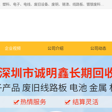
工厂废料物资回收,深圳废品站回收,五金塑料回收欢迎有金属、塑料、电子、电线、废旧设备、废铜、锡渣、线路板、镀银废料、废IC、电子零件、电子脚，等其他废旧物资的单位及个人联系洽谈。对提供息者我们可以提供优厚的业务提成（佣金）。
企业视频
公司介绍
公司动态