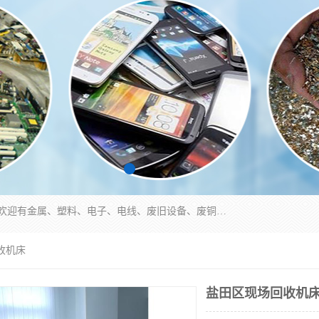
工厂废料物资回收,深圳废品站回收,五金塑料回收欢迎有金属、塑料、电子、电线、废旧设备、废铜、锡渣、线路板、镀银废料、废IC、电子零件、电子脚，等其他废旧物资的单位及个人联系洽谈。对提供息者我们可以提供优厚的业务提成（佣金）。
收机床
盐田区现场回收机