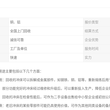
铜、铝
报价类型
全国上门回收
结算方式
诚信可靠
企业优势
工厂及单位
服务时间
快速
实力
用途主要包括以下几个方面：
再利用：回收的冲床可以拆解成金属部件，如钢铁、铜、铝等，重新熔炼后
翻新：部分功能完好的冲床经过维修和升级后，可以重新投入生产，降低企
销售：回收的冲床在检查性能后，可作为二手设备出售给中小型企业或初创
件替换：老旧冲床的某些零部件可能仍具使用价值，可作为其他同类设备的