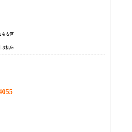
市宝安区
回收机床
4055