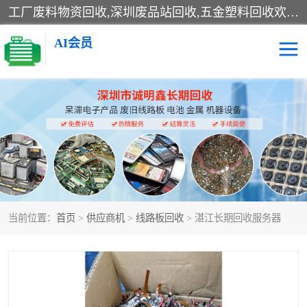
工厂废料物资回收,深圳废品站回收,五金塑料回收欢迎有金属、塑料、电子、电线、废旧设备、废铜、锡渣、线路板、镀银废料、废IC、电子零件、电子脚，等其他废旧物资的单位及个人联系洽谈。对提供息者我们可以提供优厚的业务提成（佣金）。
AI会员
线路板回收
电子回收
电子产品回收
电池回收
金属回收
机器设备回收
当前位置：
首页
>
供应商机
>
线路板回收
> 湛江长期回收服务器