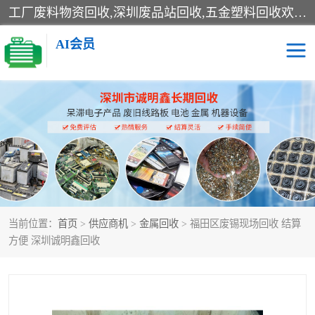
工厂废料物资回收,深圳废品站回收,五金塑料回收欢迎有金属、塑料、电子、电线、废旧设备、废铜、锡渣、线路板、镀银废料、废IC、电子零件、电子脚，等其他废旧物资的单位及个人联系洽谈。对提供息者我们可以提供优厚的业务提成（佣金）。
AI会员
线路板回收
电子回收
电子产品回收
电池回收
金属回收
机器设备回收
当前位置：
首页
>
供应商机
>
金属回收
> 福田区废锡现场回收 结算
方便 深圳诚明鑫回收