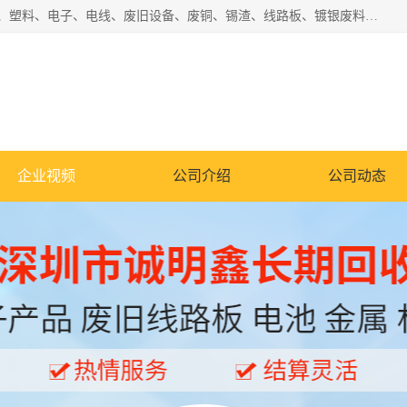
工厂废料物资回收,深圳废品站回收,五金塑料回收欢迎有金属、塑料、电子、电线、废旧设备、废铜、锡渣、线路板、镀银废料、废IC、电子零件、电子脚，等其他废旧物资的单位及个人联系洽谈。对提供息者我们可以提供优厚的业务提成（佣金）。
企业视频
公司介绍
公司动态