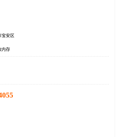
市宝安区
收内存
4055