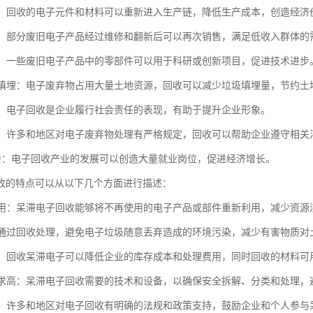
价值：回收的电子元件和材料可以重新进入生产链，降低生产成本，创造经济
市场：部分废旧电子产品经过维修和翻新后可以再次销售，满足低收入群体的
创新：一些废旧电子产品中的零部件可以用于科研或创新项目，促进技术进步
垃圾填埋：电子废弃物占用大量土地资源，回收可以减少垃圾填埋量，节约土
责任：电子回收是企业履行社会责任的表现，有助于提升企业形象。
合规：许多和地区对电子废弃物处理有严格规定，回收可以帮助企业遵守相关
业机会：电子回收产业的发展可以创造大量就业岗位，促进经济增长。
收的特点可以从以下几个方面进行描述：
再利用：呆滞电子回收能够将不再使用的电子产品或部件重新利用，减少资
性：通过回收处理，避免电子垃圾随意丢弃造成的环境污染，减少有害物质
节约：回收呆滞电子可以降低企业的库存成本和处理费用，同时回收的材料
性要求高：呆滞电子回收需要的技术和设备，以确保安全拆解、分类和处理
支持：许多和地区对电子回收有明确的法规和政策支持，鼓励企业和个人参