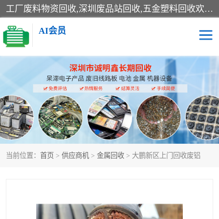
工厂废料物资回收,深圳废品站回收,五金塑料回收欢迎有金属、塑料、电子、电线、废旧设备、废铜、锡渣、线路板、镀银废料、废IC、电子零件、电子脚，等其他废旧物资的单位及个人联系洽谈。对提供息者我们可以提供优厚的业务提成（佣金）。
AI会员
线路板回收
电子回收
电子产品回收
电池回收
金属回收
机器设备回收
当前位置：
首页
>
供应商机
>
金属回收
> 大鹏新区上门回收废铝