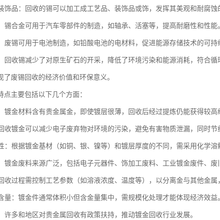
品与装饰品：回收的锡可以加工成工艺品、装饰品或饰，发挥其美观和耐腐蚀
工业：锡合金可用于汽车零部件的制造，如轴承、活塞等，提高耐磨性和性能
领域：废锡可用于电池制造，如铅酸电池的电材料，促进能源存储技术的可持
应用：回收锡减少了对原生矿石的开采，降低了环境污染和能源消耗，符合循
现了废锡回收的经济价值和环保意义。
特点主要包括以下几个方面：
值性：镀金材料含有贵金属金，即使镀层很薄，回收后经过提炼仍能获得较高
性：回收镀金可以减少电子废弃物对环境的污染，避免有害物质泄漏，同时节
多样性：根据镀金基材（如铜、银、镍等）和镀层厚度的不同，需采用化学
来源：镀金废料来源广泛，包括电子元器件、饰加工废料、工业镀金废件、废
求：回收过程需控制工艺参数（如溶液浓度、温度等），以分离金与其他金属
积高含量：镀金件通常体积小但含金量集中，需规模化处理才能体现经济效益
支持：许多和地区对贵金属回收有政策扶持，推动镀金回收行业发展。