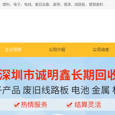
工厂废料物资回收,深圳废品站回收,五金塑料回收欢迎有金属、塑料、电子、电线、废旧设备、废铜、锡渣、线路板、镀银废料、废IC、电子零件、电子脚，等其他废旧物资的单位及个人联系洽谈。对提供息者我们可以提供优厚的业务提成（佣金）。
企业视频
公司介绍
公司动态