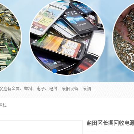
工厂废料物资回收,深圳废品站回收,五金塑料回收欢迎有金属、塑料、电子、电线、废旧设备、废铜、锡渣、线路板、镀银废料、废IC、电子零件、电子脚，等其他废旧物资的单位及个人联系洽谈。对提供息者我们可以提供优厚的业务提成（佣金）。
源线
盐田区长期回收电