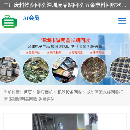
工厂废料物资回收,深圳废品站回收,五金塑料回收欢迎有金属、塑料、电子、电线、废旧设备、废铜、锡渣、线路板、镀银废料、废IC、电子零件、电子脚，等其他废旧物资的单位及个人联系洽谈。对提供息者我们可以提供优厚的业务提成（佣金）。
AI会员
线路板回收
电子回收
电子产品回收
电池回收
金属回收
机器设备回收
当前位置：
首页
>
供应商机
>
机器设备回收
> 龙华区流水线回收行
情 深圳诚明鑫回收 免费评估