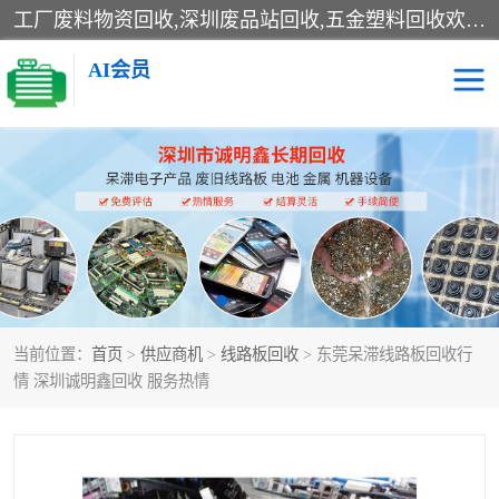
工厂废料物资回收,深圳废品站回收,五金塑料回收欢迎有金属、塑料、电子、电线、废旧设备、废铜、锡渣、线路板、镀银废料、废IC、电子零件、电子脚，等其他废旧物资的单位及个人联系洽谈。对提供息者我们可以提供优厚的业务提成（佣金）。
AI会员
线路板回收
电子回收
电子产品回收
电池回收
金属回收
机器设备回收
当前位置：
首页
>
供应商机
>
线路板回收
> 东莞呆滞线路板回收行
情 深圳诚明鑫回收 服务热情