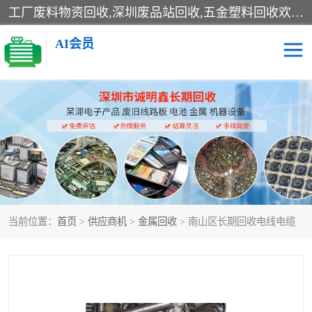
工厂废料物资回收,深圳废品站回收,五金塑料回收欢迎有金属、塑料、电子、电线、废旧设备、废铜、锡渣、线路板、镀银废料、废IC、电子零件、电子脚，等其他废旧物资的单位及个人联系洽谈。对提供息者我们可以提供优厚的业务提成（佣金）。
AI会员
线路板回收
电子回收
电子产品回收
电池回收
金属回收
机器设备回收
当前位置：
首页
>
供应商机
>
金属回收
> 南山区长期回收电线电缆