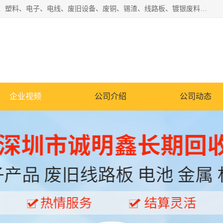
工厂废料物资回收,深圳废品站回收,五金塑料回收欢迎有金属、塑料、电子、电线、废旧设备、废铜、锡渣、线路板、镀银废料、废IC、电子零件、电子脚，等其他废旧物资的单位及个人联系洽谈。对提供息者我们可以提供优厚的业务提成（佣金）。
企业视频
公司介绍
公司动态