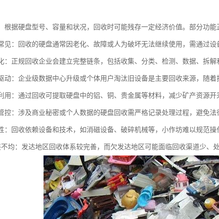
评估：根据硬盘型号、容量和状况，回收时可能残存一定经济价值。部分功
损坏常见：回收的硬盘通常因老化、故障或人为破坏无法继续使用，需通过
标准化：正规回收企业会建立完整链条，包括收集、分类、检测、数据、拆
需求驱动：企业级数据中心升级或个体用户淘汰旧设备是主要回收来源，随
循环利用：通过回收可提取硬盘中的铝、铜、贵金属等材料，减少矿产资源
风险管控：涉及商业秘密或个人数据的硬盘回收需严格记录处理过程，避免
依赖性：回收依赖设备和技术，如消磁设备、破碎机械等，小作坊难以规范操
域发展不均：发达地区回收体系较完善，而欠发达地区可能面临回收渠道少、