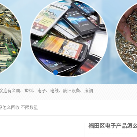
工厂废料物资回收,深圳废品站回收,五金塑料回收欢迎有金属、塑料、电子、电线、废旧设备、废铜、锡渣、线路板、镀银废料、废IC、电子零件、电子脚，等其他废旧物资的单位及个人联系洽谈。对提供息者我们可以提供优厚的业务提成（佣金）。
品怎么回收 不限数量
福田区电子产品怎么