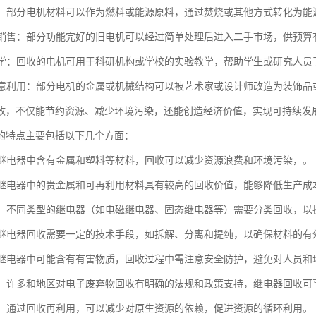
回收：部分电机材料可以作为燃料或能源原料，通过焚烧或其他方式转化为能
市场销售：部分功能完好的旧电机可以经过简单处理后进入二手市场，供预
与教学：回收的电机可用于科研机构或学校的实验教学，帮助学生或研究人
与创意利用：部分电机的金属或机械结构可以被艺术家或设计师改造为装饰品
收，不仅能节约资源、减少环境污染，还能创造经济价值，实现可持续发
的特点主要包括以下几个方面：
性：继电器中含有金属和塑料等材料，回收可以减少资源浪费和环境污染，。
性：继电器中的贵金属和可再利用材料具有较高的回收价值，能够降低生产
处理：不同类型的继电器（如电磁继电器、固态继电器等）需要分类回收，
性：继电器回收需要一定的技术手段，如拆解、分离和提纯，以确保材料的有
性：继电器中可能含有有害物质，回收过程中需注意安全防护，避免对人员和
支持：许多和地区对电子废弃物回收有明确的法规和政策支持，继电器回收可
循环：通过回收再利用，可以减少对原生资源的依赖，促进资源的循环利用。