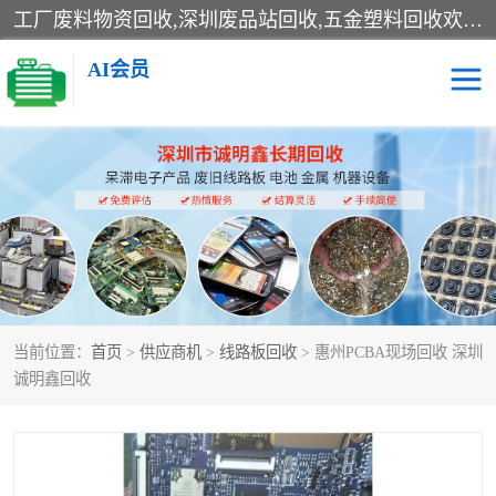
工厂废料物资回收,深圳废品站回收,五金塑料回收欢迎有金属、塑料、电子、电线、废旧设备、废铜、锡渣、线路板、镀银废料、废IC、电子零件、电子脚，等其他废旧物资的单位及个人联系洽谈。对提供息者我们可以提供优厚的业务提成（佣金）。
AI会员
线路板回收
电子回收
电子产品回收
电池回收
金属回收
机器设备回收
当前位置：
首页
>
供应商机
>
线路板回收
> 惠州PCBA现场回收 深圳
诚明鑫回收