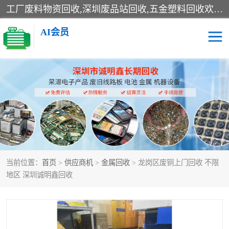
工厂废料物资回收,深圳废品站回收,五金塑料回收欢迎有金属、塑料、电子、电线、废旧设备、废铜、锡渣、线路板、镀银废料、废IC、电子零件、电子脚，等其他废旧物资的单位及个人联系洽谈。对提供息者我们可以提供优厚的业务提成（佣金）。
AI会员
线路板回收
电子回收
电子产品回收
电池回收
金属回收
机器设备回收
当前位置：
首页
>
供应商机
>
金属回收
> 龙岗区废铜上门回收 不限
地区 深圳诚明鑫回收