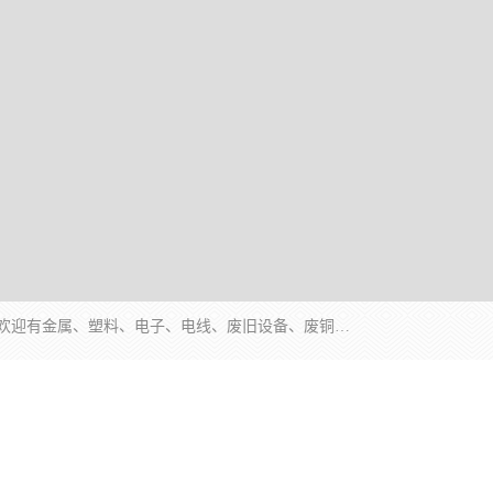
工厂废料物资回收,深圳废品站回收,五金塑料回收欢迎有金属、塑料、电子、电线、废旧设备、废铜、锡渣、线路板、镀银废料、废IC、电子零件、电子脚，等其他废旧物资的单位及个人联系洽谈。对提供息者我们可以提供优厚的业务提成（佣金）。