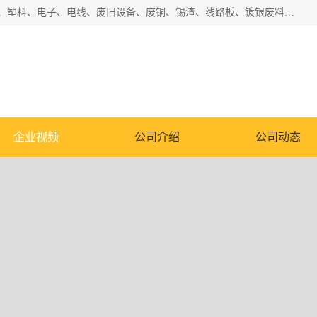
工厂废料物资回收,深圳废品站回收,五金塑料回收欢迎有金属、塑料、电子、电线、废旧设备、废铜、锡渣、线路板、镀银废料、废IC、电子零件、电子脚，等其他废旧物资的单位及个人联系洽谈。对提供息者我们可以提供优厚的业务提成（佣金）。
企业视频
公司介绍
公司动态