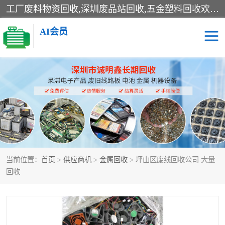
工厂废料物资回收,深圳废品站回收,五金塑料回收欢迎有金属、塑料、电子、电线、废旧设备、废铜、锡渣、线路板、镀银废料、废IC、电子零件、电子脚，等其他废旧物资的单位及个人联系洽谈。对提供息者我们可以提供优厚的业务提成（佣金）。
AI会员
线路板回收
电子回收
电子产品回收
电池回收
金属回收
机器设备回收
当前位置：
首页
>
供应商机
>
金属回收
> 坪山区废线回收公司 大量
回收