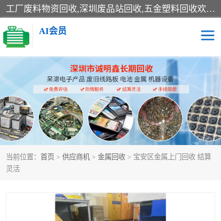
工厂废料物资回收,深圳废品站回收,五金塑料回收欢迎有金属、塑料、电子、电线、废旧设备、废铜、锡渣、线路板、镀银废料、废IC、电子零件、电子脚，等其他废旧物资的单位及个人联系洽谈。对提供息者我们可以提供优厚的业务提成（佣金）。
AI会员
线路板回收
电子回收
电子产品回收
电池回收
金属回收
机器设备回收
当前位置：
首页
>
供应商机
>
金属回收
> 宝安区金属上门回收 结算
灵活