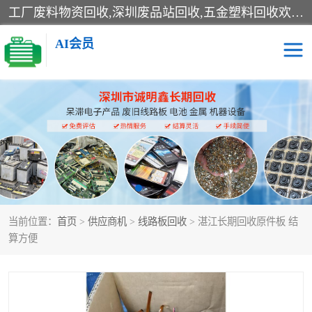
工厂废料物资回收,深圳废品站回收,五金塑料回收欢迎有金属、塑料、电子、电线、废旧设备、废铜、锡渣、线路板、镀银废料、废IC、电子零件、电子脚，等其他废旧物资的单位及个人联系洽谈。对提供息者我们可以提供优厚的业务提成（佣金）。
AI会员
线路板回收
电子回收
电子产品回收
电池回收
金属回收
机器设备回收
当前位置：
首页
>
供应商机
>
线路板回收
> 湛江长期回收原件板 结
算方便