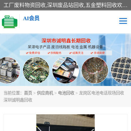
工厂废料物资回收,深圳废品站回收,五金塑料回收欢迎有金属、塑料、电子、电线、废旧设备、废铜、锡渣、线路板、镀银废料、废IC、电子零件、电子脚，等其他废旧物资的单位及个人联系洽谈。对提供息者我们可以提供优厚的业务提成（佣金）。
AI会员
线路板回收
电子回收
电子产品回收
电池回收
金属回收
机器设备回收
当前位置：
首页
>
供应商机
>
电池回收
> 龙岗区电池电话现场回收
深圳诚明鑫回收