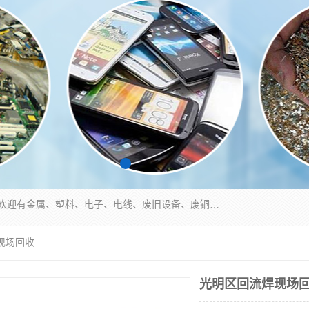
工厂废料物资回收,深圳废品站回收,五金塑料回收欢迎有金属、塑料、电子、电线、废旧设备、废铜、锡渣、线路板、镀银废料、废IC、电子零件、电子脚，等其他废旧物资的单位及个人联系洽谈。对提供息者我们可以提供优厚的业务提成（佣金）。
现场回收
光明区回流焊现场