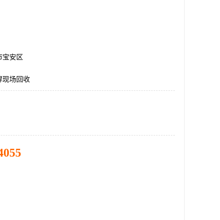
市宝安区
焊现场回收
4055