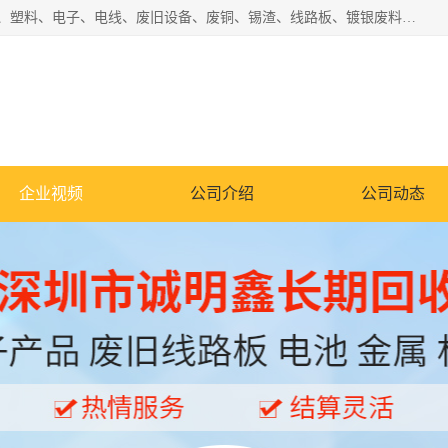
工厂废料物资回收,深圳废品站回收,五金塑料回收欢迎有金属、塑料、电子、电线、废旧设备、废铜、锡渣、线路板、镀银废料、废IC、电子零件、电子脚，等其他废旧物资的单位及个人联系洽谈。对提供息者我们可以提供优厚的业务提成（佣金）。
企业视频
公司介绍
公司动态