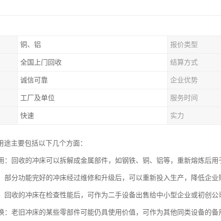
铜、铝
报价类型
全国上门回收
结算方式
诚信可靠
企业优势
工厂及单位
服务时间
快速
实力
用途主要包括以下几个方面：
再利用：回收的冲床可以拆解成金属部件，如钢铁、铜、铝等，重新熔炼后
翻新：部分功能完好的冲床经过维修和升级后，可以重新投入生产，降低企
销售：回收的冲床在检查性能后，可作为二手设备出售给中小型企业或初创
件替换：老旧冲床的某些零部件可能仍具使用价值，可作为其他同类设备的