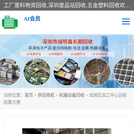
工厂废料物资回收,深圳废品站回收,五金塑料回收欢迎有金属、塑料、电子、电线、废旧设备、废铜、锡渣、线路板、镀银废料、废IC、电子零件、电子脚，等其他废旧物资的单位及个人联系洽谈。对提供息者我们可以提供优厚的业务提成（佣金）。
AI会员
线路板回收
电子回收
电子产品回收
电池回收
金属回收
机器设备回收
当前位置：
首页
>
供应商机
>
机器设备回收
> 龙岗区加工中心回收
结算方便