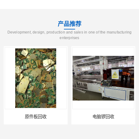
产品推荐
Development, design, production and sales in one of the manufacturing
enterprises
电脑锣回收
回收机器设备