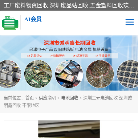
工厂废料物资回收,深圳废品站回收,五金塑料回收欢迎有金属、塑料、电子、电线、废旧设备、废铜、锡渣、线路板、镀银废料、废IC、电子零件、电子脚，等其他废旧物资的单位及个人联系洽谈。对提供息者我们可以提供优厚的业务提成（佣金）。
AI会员
线路板回收
电子回收
电子产品回收
电池回收
金属回收
机器设备回收
当前位置：
首页
>
供应商机
>
电池回收
> 深圳三元电池回收 深圳诚
明鑫回收 不限地区