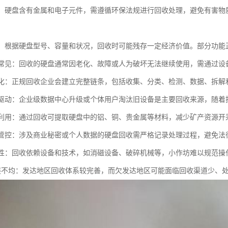
合规：硬盘含有金属和电子元件，需遵循环保法规进行回收处理，避免有害
评估：根据硬盘型号、容量和状况，回收时可能残存一定经济价值。部分功
损坏常见：回收的硬盘通常因老化、故障或人为破坏无法继续使用，需通过
标准化：正规回收企业会建立完整链条，包括收集、分类、检测、数据、拆
需求驱动：企业级数据中心升级或个体用户淘汰旧设备是主要回收来源，随
循环利用：通过回收可提取硬盘中的铝、铜、贵金属等材料，减少矿产资源
风险管控：涉及商业秘密或个人数据的硬盘回收需严格记录处理过程，避免
依赖性：回收依赖设备和技术，如消磁设备、破碎机械等，小作坊难以规范操
域发展不均：发达地区回收体系较完善，而欠发达地区可能面临回收渠道少、