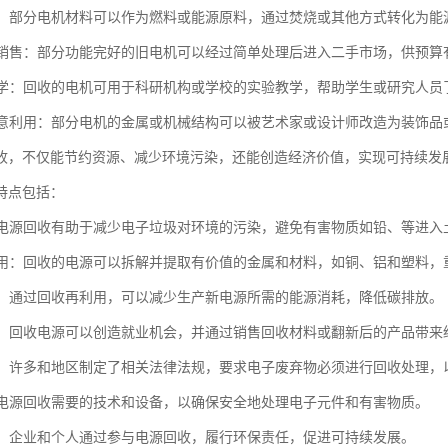
回收：部分电机材料可以作为燃料或能源原料，通过焚烧或其他方式转化为能
市场销售：部分功能完好的旧电机可以经过简单处理后进入二手市场，供预
与教学：回收的电机可用于科研机构或学校的实验教学，帮助学生或研究人
与创意利用：部分电机的金属或机械结构可以被艺术家或设计师改造为装饰品
收，不仅能节约资源、减少环境污染，还能创造经济价值，实现可持续发
特点包括：
性：电源回收有助于减少电子垃圾对环境的污染，避免有害物质如铅、等进入
再利用：回收的电源可以拆解并提取有价值的金属和材料，如铜、铝和塑料
能源：通过回收再利用，可以减少生产新电源所需的能源消耗，降低碳排放。
效益：回收电源可以创造就业机会，并通过销售回收材料或翻新后的产品带来
支持：许多和地区制定了相关法律法规，要求电子废弃物必须进行回收处理
性：电源回收需要的技术和设备，以确保安全地处理电子元件和有害物质。
责任：企业和个人通过参与电源回收，履行环保责任，促进可持续发展。