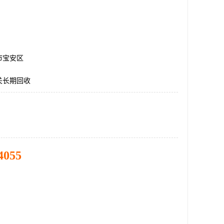
市宝安区
关长期回收
4055