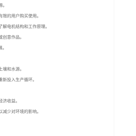
源。
算有限的用户购买使用。
员了解电机结构和工作原理。
或创意作品。
展。
土壤和水源。
，重新投入生产循环。
经济收益。
，以减少对环境的影响。