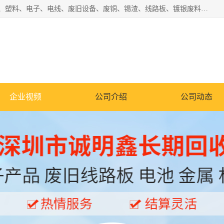
工厂废料物资回收,深圳废品站回收,五金塑料回收欢迎有金属、塑料、电子、电线、废旧设备、废铜、锡渣、线路板、镀银废料、废IC、电子零件、电子脚，等其他废旧物资的单位及个人联系洽谈。对提供息者我们可以提供优厚的业务提成（佣金）。
企业视频
公司介绍
公司动态