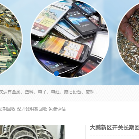
工厂废料物资回收,深圳废品站回收,五金塑料回收欢迎有金属、塑料、电子、电线、废旧设备、废铜、锡渣、线路板、镀银废料、废IC、电子零件、电子脚，等其他废旧物资的单位及个人联系洽谈。对提供息者我们可以提供优厚的业务提成（佣金）。
长期回收 深圳诚明鑫回收 免费评估
大鹏新区开关长期回