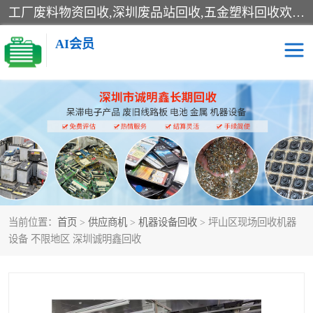
工厂废料物资回收,深圳废品站回收,五金塑料回收欢迎有金属、塑料、电子、电线、废旧设备、废铜、锡渣、线路板、镀银废料、废IC、电子零件、电子脚，等其他废旧物资的单位及个人联系洽谈。对提供息者我们可以提供优厚的业务提成（佣金）。
AI会员
线路板回收
电子回收
电子产品回收
电池回收
金属回收
机器设备回收
当前位置：
首页
>
供应商机
>
机器设备回收
> 坪山区现场回收机器
设备 不限地区 深圳诚明鑫回收