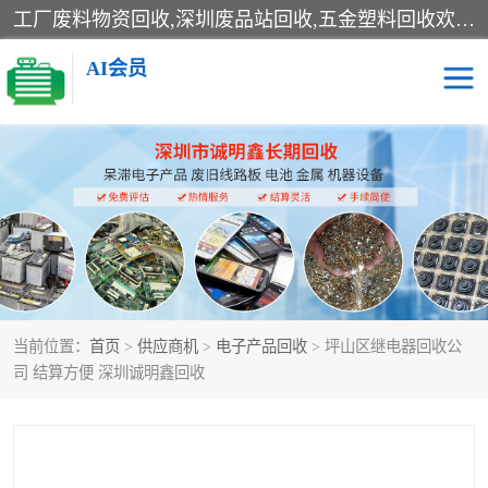
工厂废料物资回收,深圳废品站回收,五金塑料回收欢迎有金属、塑料、电子、电线、废旧设备、废铜、锡渣、线路板、镀银废料、废IC、电子零件、电子脚，等其他废旧物资的单位及个人联系洽谈。对提供息者我们可以提供优厚的业务提成（佣金）。
AI会员
线路板回收
电子回收
电子产品回收
电池回收
金属回收
机器设备回收
当前位置：
首页
>
供应商机
>
电子产品回收
> 坪山区继电器回收公
司 结算方便 深圳诚明鑫回收