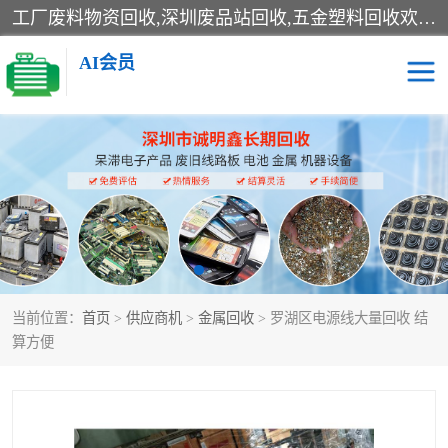
工厂废料物资回收,深圳废品站回收,五金塑料回收欢迎有金属、塑料、电子、电线、废旧设备、废铜、锡渣、线路板、镀银废料、废IC、电子零件、电子脚，等其他废旧物资的单位及个人联系洽谈。对提供息者我们可以提供优厚的业务提成（佣金）。
AI会员
线路板回收
电子回收
电子产品回收
电池回收
金属回收
机器设备回收
当前位置：
首页
>
供应商机
>
金属回收
> 罗湖区电源线大量回收 结
算方便