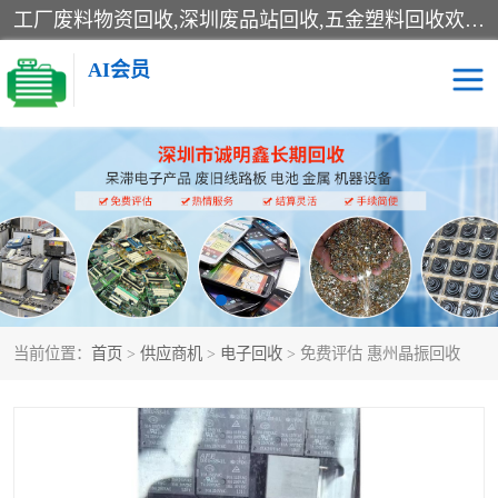
工厂废料物资回收,深圳废品站回收,五金塑料回收欢迎有金属、塑料、电子、电线、废旧设备、废铜、锡渣、线路板、镀银废料、废IC、电子零件、电子脚，等其他废旧物资的单位及个人联系洽谈。对提供息者我们可以提供优厚的业务提成（佣金）。
AI会员
线路板回收
电子回收
电子产品回收
电池回收
金属回收
机器设备回收
当前位置：
首页
>
供应商机
>
电子回收
> 免费评估 惠州晶振回收