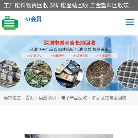
工厂废料物资回收,深圳废品站回收,五金塑料回收欢迎有金属、塑料、电子、电线、废旧设备、废铜、锡渣、线路板、镀银废料、废IC、电子零件、电子脚，等其他废旧物资的单位及个人联系洽谈。对提供息者我们可以提供优厚的业务提成（佣金）。
AI会员
线路板回收
电子回收
电子产品回收
电池回收
金属回收
机器设备回收
当前位置：
首页
>
供应商机
>
电子产品回收
> 罗湖区充电宝回收