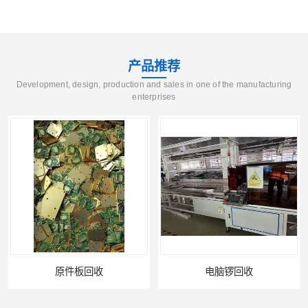
产品推荐
Development, design, production and sales in one of the manufacturing
enterprises
电脑锣回收
回收机器设备