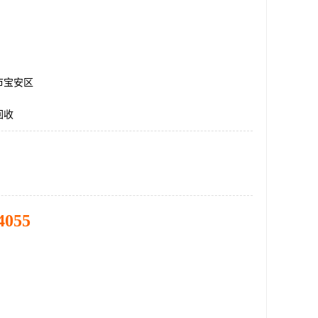
市宝安区
回收
4055