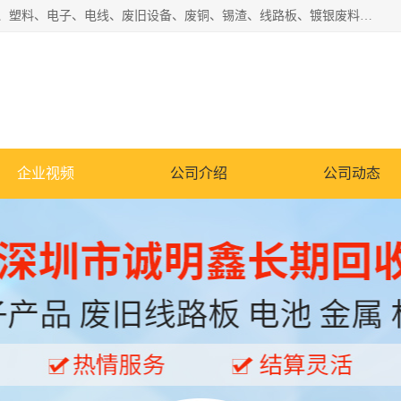
工厂废料物资回收,深圳废品站回收,五金塑料回收欢迎有金属、塑料、电子、电线、废旧设备、废铜、锡渣、线路板、镀银废料、废IC、电子零件、电子脚，等其他废旧物资的单位及个人联系洽谈。对提供息者我们可以提供优厚的业务提成（佣金）。
企业视频
公司介绍
公司动态