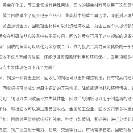
应用：黄金在化工、等工业领域有特殊用途，回收的镀金材料可以用于这些领
效益：镀金回收减少了废弃电子产品和工业废料中的重金属污染，降低对环
价值：黄金是贵金属，回收镀金材料可以创造经济收益，为企业或个人提供额
与：黄金在科研仪器和设备中有重要应用，回收的黄金可用于这些领域的设备
与储备：回收的黄金可以转化为金条或金币，作为投资工具或黄金储备的一部
回收不仅具有经济价值，还能促进资源循环利用和环境保护，应用领域多
特点主要体现在以下几个方面：
价值高：铜是一种贵重金属，回收后的铜板可以重新熔炼利用，具有较高的经
节能：回收铜板可以减少对原生铜矿的开采需求，降低能源消耗和环境污染
循环利用：铜可以次回收而不损失其性能，回收后的铜板可以用于制造新的
渠道多样：铜板回收可以通过废品回收站、金属加工企业、回收公司等多种
要求严格：回收时需要根据铜板的纯度、种类（如黄铜、紫铜等）进行分类
需求稳定：铜广泛应用于电力、建筑、交通等行业，市场需求稳定，回收铜板