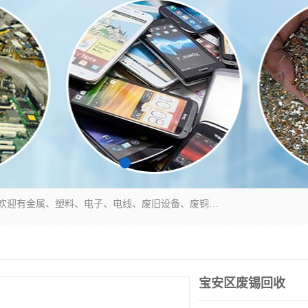
工厂废料物资回收,深圳废品站回收,五金塑料回收欢迎有金属、塑料、电子、电线、废旧设备、废铜、锡渣、线路板、镀银废料、废IC、电子零件、电子脚，等其他废旧物资的单位及个人联系洽谈。对提供息者我们可以提供优厚的业务提成（佣金）。
宝安区废锡回收