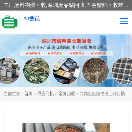
工厂废料物资回收,深圳废品站回收,五金塑料回收欢迎有金属、塑料、电子、电线、废旧设备、废铜、锡渣、线路板、镀银废料、废IC、电子零件、电子脚，等其他废旧物资的单位及个人联系洽谈。对提供息者我们可以提供优厚的业务提成（佣金）。
AI会员
线路板回收
电子回收
电子产品回收
电池回收
金属回收
机器设备回收
当前位置：
首页
>
供应商机
>
金属回收
> 龙岗区废旧电缆回收行情