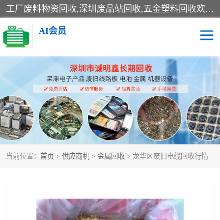
工厂废料物资回收,深圳废品站回收,五金塑料回收欢迎有金属、塑料、电子、电线、废旧设备、废铜、锡渣、线路板、镀银废料、废IC、电子零件、电子脚，等其他废旧物资的单位及个人联系洽谈。对提供息者我们可以提供优厚的业务提成（佣金）。
AI会员
线路板回收
电子回收
电子产品回收
电池回收
金属回收
机器设备回收
当前位置：
首页
>
供应商机
>
金属回收
> 龙华区废旧电缆回收行情