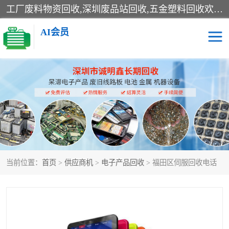
工厂废料物资回收,深圳废品站回收,五金塑料回收欢迎有金属、塑料、电子、电线、废旧设备、废铜、锡渣、线路板、镀银废料、废IC、电子零件、电子脚，等其他废旧物资的单位及个人联系洽谈。对提供息者我们可以提供优厚的业务提成（佣金）。
AI会员
线路板回收
电子回收
电子产品回收
电池回收
金属回收
机器设备回收
当前位置：
首页
>
供应商机
>
电子产品回收
> 福田区伺服回收电话