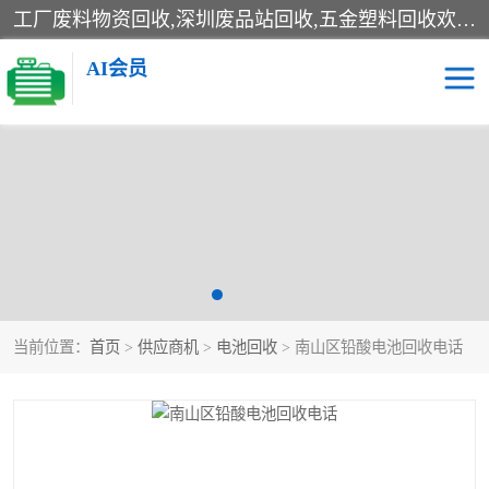
工厂废料物资回收,深圳废品站回收,五金塑料回收欢迎有金属、塑料、电子、电线、废旧设备、废铜、锡渣、线路板、镀银废料、废IC、电子零件、电子脚，等其他废旧物资的单位及个人联系洽谈。对提供息者我们可以提供优厚的业务提成（佣金）。
AI会员
线路板回收
电子回收
电子产品回收
电池回收
金属回收
机器设备回收
当前位置：
首页
>
供应商机
>
电池回收
> 南山区铅酸电池回收电话