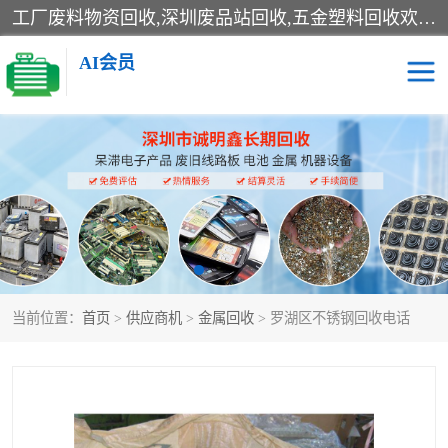
工厂废料物资回收,深圳废品站回收,五金塑料回收欢迎有金属、塑料、电子、电线、废旧设备、废铜、锡渣、线路板、镀银废料、废IC、电子零件、电子脚，等其他废旧物资的单位及个人联系洽谈。对提供息者我们可以提供优厚的业务提成（佣金）。
AI会员
线路板回收
电子回收
电子产品回收
电池回收
金属回收
机器设备回收
当前位置：
首页
>
供应商机
>
金属回收
> 罗湖区不锈钢回收电话