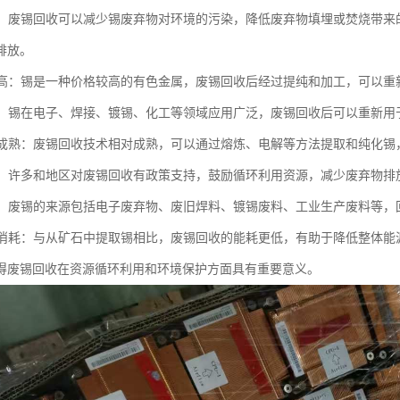
效益：废锡回收可以减少锡废弃物对环境的污染，降低废弃物填埋或焚烧带
排放。
价值高：锡是一种价格较高的有色金属，废锡回收后经过提纯和加工，可以
广泛：锡在电子、焊接、镀锡、化工等领域应用广泛，废锡回收后可以重新
技术成熟：废锡回收技术相对成熟，可以通过熔炼、电解等方法提取和纯化锡
支持：许多和地区对废锡回收有政策支持，鼓励循环利用资源，减少废弃物
多样：废锡的来源包括电子废弃物、废旧焊料、镀锡废料、工业生产废料等，
能源消耗：与从矿石中提取锡相比，废锡回收的能耗更低，有助于降低整体能
得废锡回收在资源循环利用和环境保护方面具有重要意义。