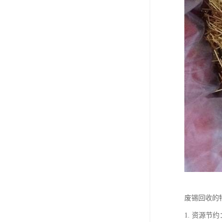
废锡回收的
1. 资源