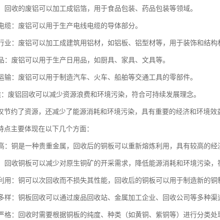
铝箔：回收的废铝可以加工成铝箔，用于食品包装、药品包装等领域。
电线电缆：废铝可以用于生产电线电缆的导体部分。
建筑行业：废铝可以加工成建筑用铝材，如铝板、铝型材等，用于装饰和结构
日用品：废铝可以用于生产日用品，如厨具、家具、文具等。
交通运输：废铝可以用于制造汽车、火车、船舶等交通工具的零部件。
保用途：废铝回收可以减少资源浪费和环境污染，符合可持续发展理念。
仅节约了资源，还减少了能源消耗和环境污染，具有重要的经济和环境效
特点主要体现在以下几个方面：
价值高：铜是一种贵重金属，回收后的铜板可以重新熔炼利用，具有较高的经
节能：回收铜板可以减少对原生铜矿的开采需求，降低能源消耗和环境污染
循环利用：铜可以次回收而不损失其性能，回收后的铜板可以用于制造新的
渠道多样：铜板回收可以通过废品回收站、金属加工企业、回收公司等多种
要求严格：回收时需要根据铜板的纯度、种类（如黄铜、紫铜等）进行分类