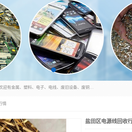
工厂废料物资回收,深圳废品站回收,五金塑料回收欢迎有金属、塑料、电子、电线、废旧设备、废铜、锡渣、线路板、镀银废料、废IC、电子零件、电子脚，等其他废旧物资的单位及个人联系洽谈。对提供息者我们可以提供优厚的业务提成（佣金）。
行情
盐田区电源线回收