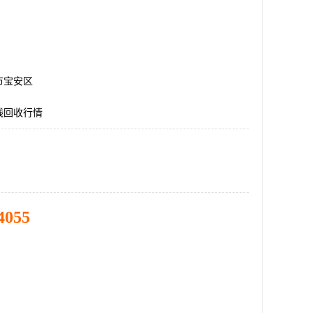
市宝安区
线回收行情
4055