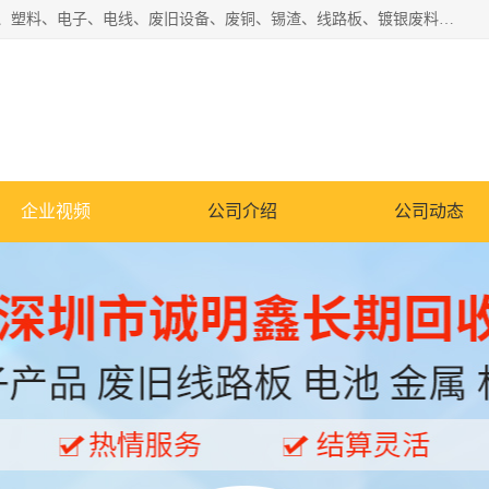
工厂废料物资回收,深圳废品站回收,五金塑料回收欢迎有金属、塑料、电子、电线、废旧设备、废铜、锡渣、线路板、镀银废料、废IC、电子零件、电子脚，等其他废旧物资的单位及个人联系洽谈。对提供息者我们可以提供优厚的业务提成（佣金）。
企业视频
公司介绍
公司动态