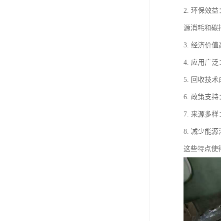
2. 环保
源消耗和碳
3. 经济
4. 应用
5. 回收
6. 政策
7. 来源
8. 减少
这些特点使