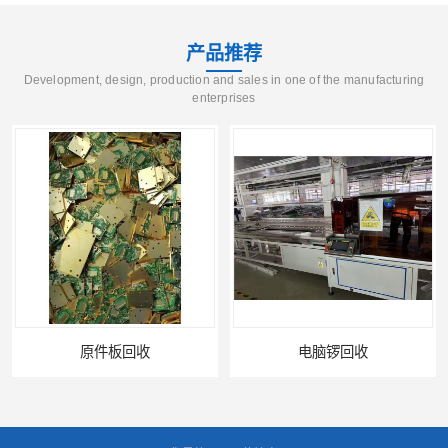
产品推荐
Development, design, production and sales in one of the manufacturing
enterprises
原件板回收
电脑锣回收