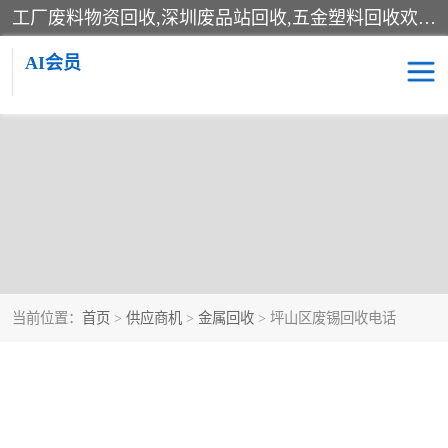
工厂废料物资回收,深圳废品站回收,五金塑料回收欢迎有金属、塑料、电子、电线、废旧设备、废铜、锡渣、线路板、镀银废料、废IC、电子零件、电子脚，等其他废旧物资的单位及个人联系洽谈。对提供息者我们可以提供优厚的业务提成（佣金）。
AI会员
当前位置：
首页
>
供应商机
>
金属回收
> 坪山区废锡回收电话