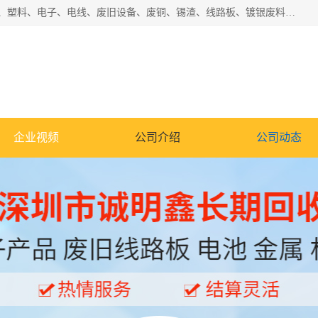
工厂废料物资回收,深圳废品站回收,五金塑料回收欢迎有金属、塑料、电子、电线、废旧设备、废铜、锡渣、线路板、镀银废料、废IC、电子零件、电子脚，等其他废旧物资的单位及个人联系洽谈。对提供息者我们可以提供优厚的业务提成（佣金）。
企业视频
公司介绍
公司动态