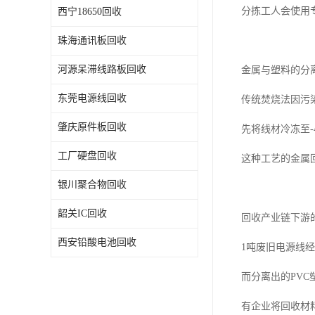
分拣工人会使用
西宁18650回收
珠海通讯板回收
河源呆滞线路板回收
金属与塑料的分
东莞电源线回收
传统焚烧法因污
肇庆原件板回收
先将线材冷冻至
工厂硬盘回收
这种工艺的金属回
银川聚合物回收
韶关IC回收
回收产业链下游
西安铅酸电池回收
1吨废旧电源线
而分离出的PV
有企业将回收材