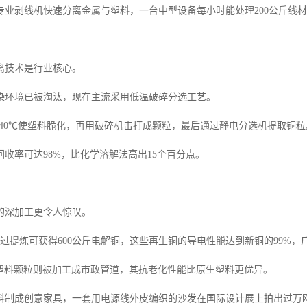
专业剥线机快速分离金属与塑料，一台中型设备每小时能处理200公斤线
离技术是行业核心。
染环境已被淘汰，现在主流采用低温破碎分选工艺。
-40℃使塑料脆化，再用破碎机击打成颗粒，最后通过静电分选机提取铜粒
收率可达98%，比化学溶解法高出15个百分点。
的深加工更令人惊叹。
经过提炼可获得600公斤电解铜，这些再生铜的导电性能达到新铜的99%
C塑料颗粒则被加工成市政管道，其抗老化性能比原生塑料更优异。
料制成创意家具，一套用电源线外皮编织的沙发在国际设计展上拍出过万