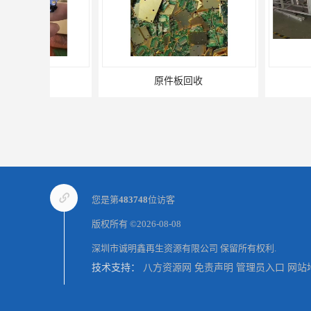
原件板回收
电脑锣回
您是第
483748
位访客
版权所有 ©2026-08-08
深圳市诚明鑫再生资源有限公司
保留所有权利.
技术支持：
八方资源网
免责声明
管理员入口
网站
报废设备回收
电子物料