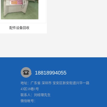
设备回收
二手设备回收
18818994055
地址：广东省 深圳市 宝安区新安街道兴华一路
43区18巷1号
电子回收
回收线路板
联系人：刘经理
先生
微信帐号：