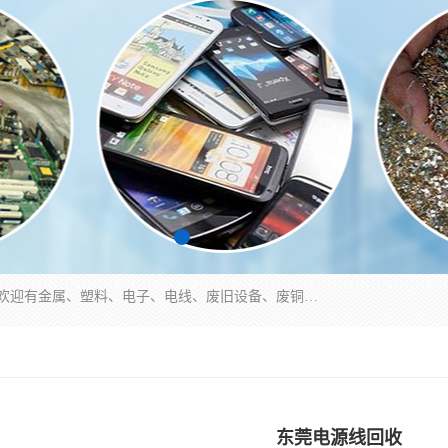
工厂废料物资回收,深圳废品站回收,五金塑料回收欢迎有金属、塑料、电子、电线、废旧设备、废铜、锡渣、线路板、镀银废料、废IC、电子零件、电子脚，等其他废旧物资的单位及个人联系洽谈。对提供息者我们可以提供优厚的业务提成（佣金）。
东莞电源线回收