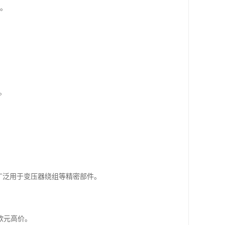
材。
。
，广泛用于变压器绕组等精密部件。
欧元高价。