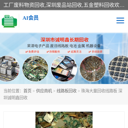
工厂废料物资回收,深圳废品站回收,五金塑料回收欢迎有金属、塑料、电子、电线、废旧设备、废铜、锡渣、线路板、镀银废料、废IC、电子零件、电子脚，等其他废旧物资的单位及个人联系洽谈。对提供息者我们可以提供优厚的业务提成（佣金）。
AI会员
线路板回收
电子回收
电子产品回收
电池回收
金属回收
机器设备回收
当前位置：
首页
>
供应商机
>
线路板回收
> 珠海大量回收线路板 深
圳诚明鑫回收