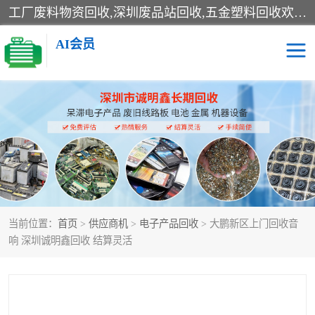
工厂废料物资回收,深圳废品站回收,五金塑料回收欢迎有金属、塑料、电子、电线、废旧设备、废铜、锡渣、线路板、镀银废料、废IC、电子零件、电子脚，等其他废旧物资的单位及个人联系洽谈。对提供息者我们可以提供优厚的业务提成（佣金）。
AI会员
线路板回收
电子回收
电子产品回收
电池回收
金属回收
机器设备回收
当前位置：
首页
>
供应商机
>
电子产品回收
> 大鹏新区上门回收音
响 深圳诚明鑫回收 结算灵活