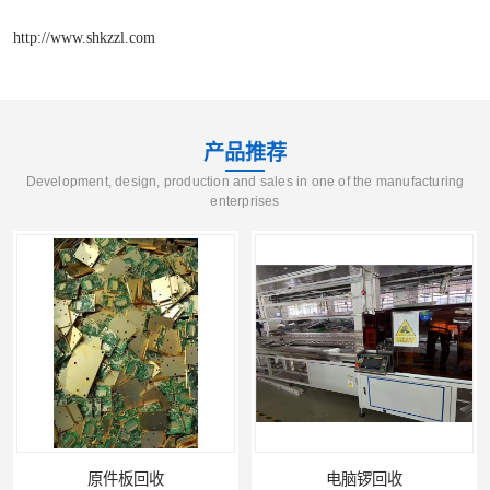
http://www.shkzzl.com
产品推荐
Development, design, production and sales in one of the manufacturing
enterprises
原件板回收
电脑锣回收