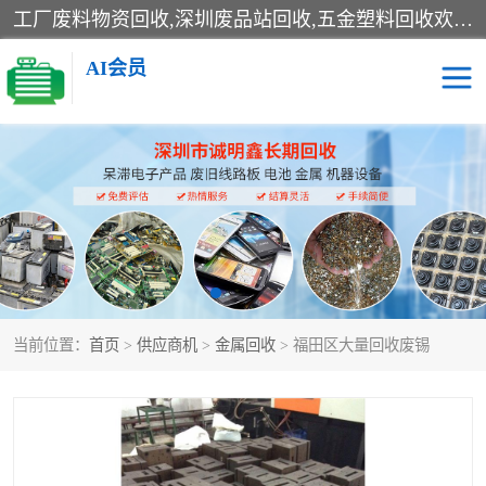
工厂废料物资回收,深圳废品站回收,五金塑料回收欢迎有金属、塑料、电子、电线、废旧设备、废铜、锡渣、线路板、镀银废料、废IC、电子零件、电子脚，等其他废旧物资的单位及个人联系洽谈。对提供息者我们可以提供优厚的业务提成（佣金）。
AI会员
线路板回收
电子回收
电子产品回收
电池回收
金属回收
机器设备回收
当前位置：
首页
>
供应商机
>
金属回收
> 福田区大量回收废锡