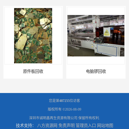
原件板回收
电脑锣回收
您是第
487255
位访客
版权所有 ©2026-08-09
深圳市诚明鑫再生资源有限公司
保留所有权利.
技术支持：
八方资源网
免责声明
管理员入口
网站地图