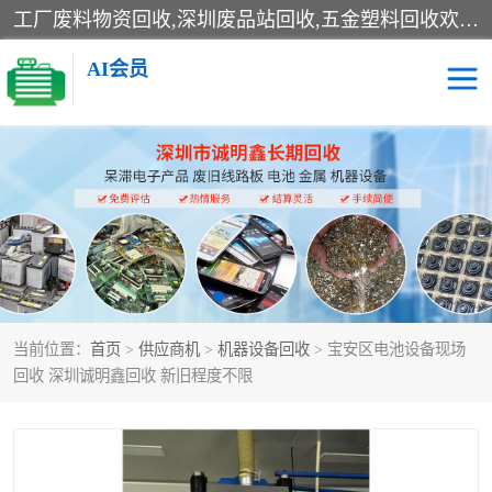
工厂废料物资回收,深圳废品站回收,五金塑料回收欢迎有金属、塑料、电子、电线、废旧设备、废铜、锡渣、线路板、镀银废料、废IC、电子零件、电子脚，等其他废旧物资的单位及个人联系洽谈。对提供息者我们可以提供优厚的业务提成（佣金）。
AI会员
线路板回收
电子回收
电子产品回收
电池回收
金属回收
机器设备回收
当前位置：
首页
>
供应商机
>
机器设备回收
> 宝安区电池设备现场
回收 深圳诚明鑫回收 新旧程度不限